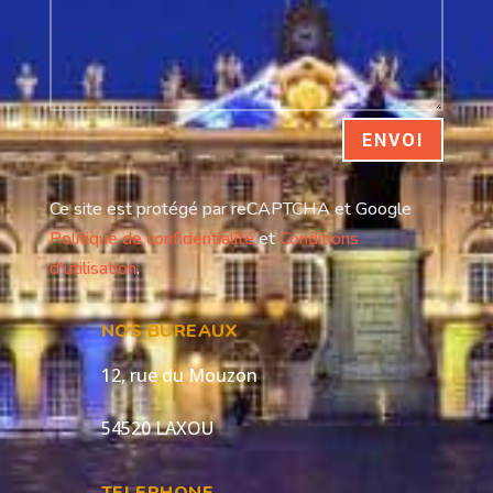
ENVOI
Ce site est protégé par reCAPTCHA et Google
Politique de confidentialité
et
Conditions
d'utilisation
.
NOS BUREAUX
12, rue du Mouzon
54520 LAXOU