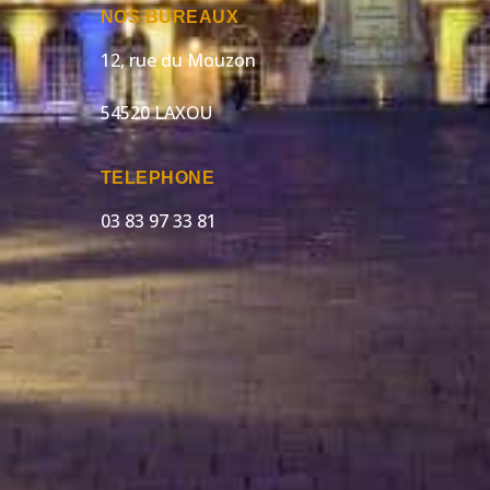
NOS BUREAUX
12, rue du Mouzon
54520 LAXOU
TELEPHONE
03 83 97 33 81