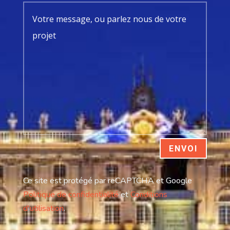
ENVOI
Ce site est protégé par reCAPTCHA et Google
Politique de confidentialité
et
Conditions
d'utilisation
.