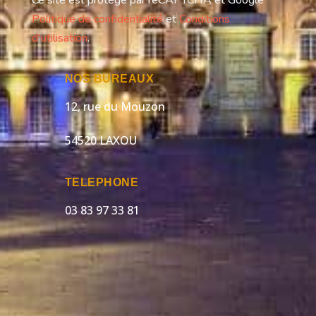
Ce site est protégé par reCAPTCHA et Google
Politique de confidentialité
et
Conditions
d'utilisation
.
NOS BUREAUX
12, rue du Mouzon
54520 LAXOU
TELEPHONE
03 83 97 33 81